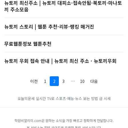
뉴토끼 최신주소 | 뉴토끼 대피소·접속안됨·북토끼·마나토
끼 주소모음
뉴토끼 스토리 | 웹툰 추천·리뷰·랭킹 매거진
무료웹툰정보 웹툰추천
뉴토끼 우회 접속 안내 | 뉴토끼 최신 주소 · 뉴토끼우회
이전
1
2
3
…
10
다음
오늘의운세
실시간 TV로 스포츠·예능·뉴스 보는 방법
금 시세
학원비알리미.com은 원하는 소식을 가장 빠르고 정확하게 전달합니다.
본 서비스는 포털 사이트와 무관한 독립 서비스입니다.