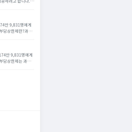
 제공하려고 합니다.의
수 있습니다. 로그인
4만 9,831명에게
본인부담상한제란?과도
부담금 총액이...
4만 9,831명에게
본인부담상한제는 과도
고 환자 본인이 부담