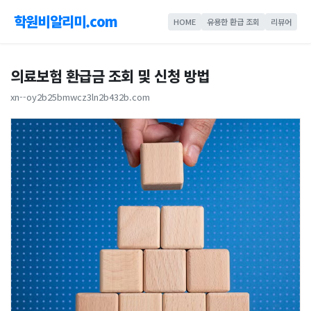
학원비알리미.com
HOME
유용한 환급 조회
리뷰어
의료보험 환급금 조회 및 신청 방법
xn--oy2b25bmwcz3ln2b432b.com