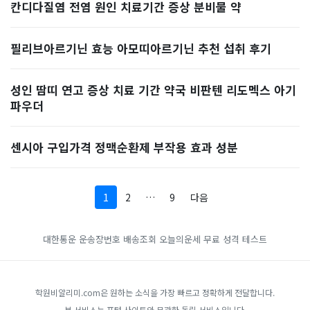
칸디다질염 전염 원인 치료기간 증상 분비물 약
필리브아르기닌 효능 아모띠아르기닌 추천 섭취 후기
성인 땀띠 연고 증상 치료 기간 약국 비판텐 리도멕스 아기
파우더
센시아 구입가격 정맥순환제 부작용 효과 성분
1
2
…
9
다음
대한통운 운송장번호 배송조회
오늘의운세
무료 성격 테스트
학원비알리미.com은 원하는 소식을 가장 빠르고 정확하게 전달합니다.
본 서비스는 포털 사이트와 무관한 독립 서비스입니다.