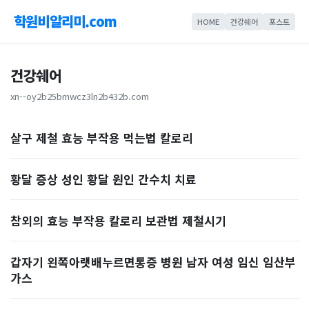
학원비알리미.com
HOME
건강쉐어
포스트
건강쉐어
xn--oy2b25bmwcz3ln2b432b.com
살구 제철 효능 부작용 먹는법 칼로리
황달 증상 성인 황달 원인 간수치 치료
참외의 효능 부작용 칼로리 보관법 제철시기
갑자기 왼쪽아랫배누르면통증 병원 남자 여성 임신 임산부
가스