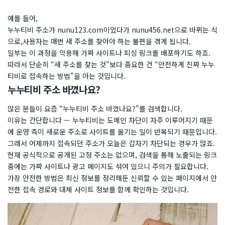
예를 들어,
누누티비 주소가 nunu123.com이었다가 nunu456.net으로 바뀌는 식
으로,사용자는 매번 새 주소를 찾아야 하는 불편을 겪게 됩니다.
일부는 이 과정을 악용해 가짜 사이트나 피싱 링크를 배포하기도 하죠.
따라서 단순히 “새 주소를 찾는 것”보다 중요한 건 “안전하게 진짜 누누
티비로 접속하는 방법”을 아는 것입니다.
누누티비 주소 바꼈나요?
많은 분들이 요즘 “누누티비 주소 바꼈나요?”를 검색합니다.
이유는 간단합니다 — 누누티비는 도메인 차단이 자주 이루어지기 때문
에 운영 측이 새로운 주소로 사이트를 옮기는 일이 반복되기 때문입니다.
그래서 어제까지 접속되던 주소가 오늘은 갑자기 차단되는 경우가 많죠.
현재 공식적으로 공개된 고정 주소는 없으며, 검색을 통해 노출되는 링크
중에는 가짜 사이트나 광고 페이지도 섞여 있으니 주의가 필요합니다.
가장 안전한 방법은 최신 정보를 정리해둔 신뢰할 수 있는 페이지에서 안
전한 접속 경로와 대체 사이트 정보를 함께 확인하는 것입니다.