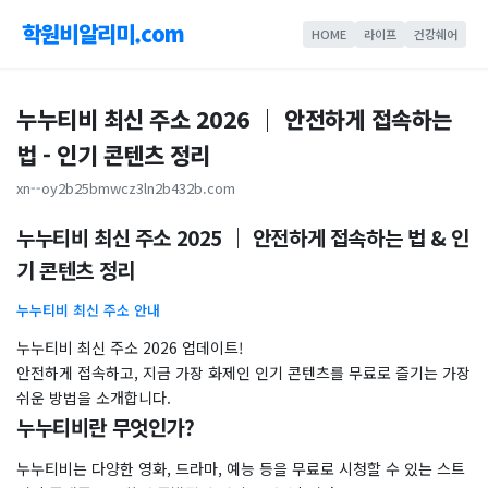
학원비알리미.com
HOME
라이프
건강쉐어
누누티비 최신 주소 2026 ｜ 안전하게 접속하는
법 - 인기 콘텐츠 정리
xn--oy2b25bmwcz3ln2b432b.com
누누티비 최신 주소 2025 ｜ 안전하게 접속하는 법 & 인
기 콘텐츠 정리
누누티비 최신 주소 안내
누누티비 최신 주소 2026 업데이트!
안전하게 접속하고, 지금 가장 화제인 인기 콘텐츠를 무료로 즐기는 가장
쉬운 방법을 소개합니다.
누누티비란 무엇인가?
누누티비는 다양한 영화, 드라마, 예능 등을 무료로 시청할 수 있는 스트