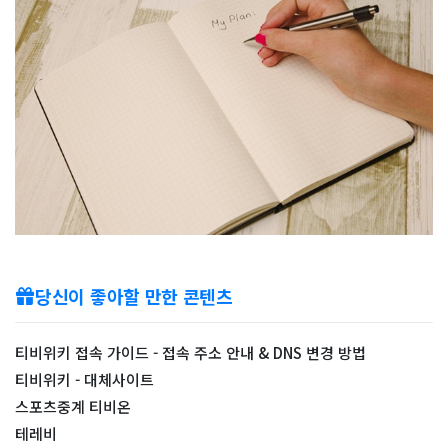
당신이 좋아할 만한 콘텐츠
티비위키 접속 가이드 - 접속 주소 안내 & DNS 변경 방법
티비위키 - 대체사이트
스포츠중계 티비온
테레비