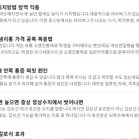
퇴치방법 방역 익충
 따듯해지면서 못 보던 벌레도 보이기 시작했습니다.대표적으로 러브버그가 있
화제가 되고 있습니다. 이번 포스팅에서는 러브버그가 나오는 시기, 퇴치방법, 
 생리통 가격 공복 복용법
임입니다.저는 보통 소염진통제로 탁센을 구비해두는 편인데요.액상연질캡슐 형
타나더라고요. 탁센은 비스테로이드성 소염진통제로 일반의약품으로 분류되어 
두통, 치통, 생리통, 가격, 공복 복용법에 대해 알아보겠습니다. 탁센 탁센은 두통, 치통, 생리
 안쪽 통증 찌릿 원인
안쪽에 통증이 생길 수 있습니다.뭔가 쿡쿡 쑤시는 것 같고 찌릿할 수도 있는데
 등 중요 장기가 위치해 있어 통증의 원인은 다양합니다. 대부분 잘못된 자세, 척
만 특정 질환으로 인한 경우 빠르게 치료가 필요합니다.이번 포스팅에서는 왼쪽
으면 높으면 증상 정상수치에서 벗어나면
데요. 갑상선 기능을 평가하는 지표 중 하나입니다.이 호르몬은 뇌하수체에서 
니다.TSH 수치가 정상 범위에서 벗어나면 다양한 문제가 나타날 수 있습니다
 칼로리 효과