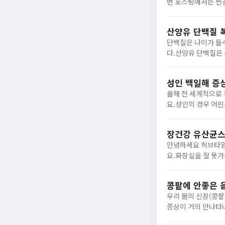
번 포스팅에서는 찐감자, 
일반적인 감자는 약 1
산양유 단백질 
단백질은 나이가 들
다.산양유 단백질은 
유보다 높아 인기가 많
질이란?...
성인 백일해 증
올해 전 세계적으로
요.성인의 경우 어린
는 감염병이지만 그래
이 많아 성인이...
장건강 유산균스
안녕하세요 허브타임
요.화장실을 잘 못가
취하고 있는 유산균
되는 포스팅일 것...
콩팥에 안좋은 
우리 몸의 신장(콩
증상이 거의 안나타
신장(콩팥)은 침묵