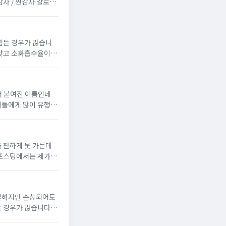
않은 생감자...
힘든 경우가 많습니
 낮고 소화흡수율이 우
양유 단백
서 붙여진 이름인데
이들에게 많이 유행하
님이라면 접촉할 일
 편하게 못 가는데
 포스팅에서는 제가 섭
민되는 분들에게 도움
조절하지만 손상되어도
 경우가 많습니다.
데요.이번 포스팅에서