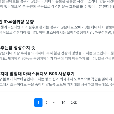
들을 찾아보는 경우가 많습니다.타바타 운동은 운동할 시간이 없거나, 짧은 시
징이 있는데요.몇 분 동안의 운동으로 강력한 운동 효과를 볼 수 있어 바쁜 현대
포스팅에서는 타바타 운동 뜻, 칼로리, 효과에 대해 알아보겠습니다. 타바타 운동 뜻 타바타는 일
간 하루섭취량 용량
 챙겨드신다면 거의 필수로 챙기는 경우가 많은데요.오메가3는 체내 대사 활동에
음식으로 섭취해야 합니다. 이번 포스팅에서는 오메가3 섭취시간, 하루섭취량,
성되지 않는 필수 지방산으로 식품이나 영양제로 섭
추는법 정상수치 뜻
데요. 체지방의 90%는 중성지방이기 때문에 거의 비슷하게 봅니다. 혈관 건강
지방 수치가 높아 늘 관리하고 있습니다.이번 포스팅에서는
치대 받침대 마타스튜디오 B06 사용후기
강 블로거 허브타임입니다.저는 평소 집과 회사에서 노트북으로 작업을 많이 하
그래서 조금이라도 목을 숙이지 않도록 노트북 거치대를 사용하고 있는데요. 수
이식 노트북 거치대를 소개해 드리겠습니다! 마타스튜디오 B06 노트북거치대 마타스튜
1
2
…
10
다음