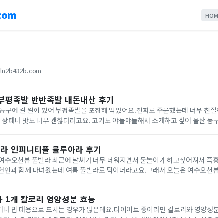
com
HOM
ln2b432b.com
 부평족발 반반족발 내돈내산 후기
동구에 갈 일이 있어 부평족발을 포장해 먹었어요.전화로 주문했는데 너무 친절
장 상태나 맛도 너무 괜찮더라고요. 고기도 야들야들해서 소개하고 싶어 울산 동
를 작성하겠습니다! 울산 동구 부평족발영업시간 15:00 ~ 23:0
라 인피니티풀 블루아라 후기
연인과 함께 다녀왔는데 여름 풀빌라로 딱이더라고요.그래서 오늘은 여수오션
리겠습니다! 블루아라 프리미엄풀빌라전라남도 여수시 화양면 화양로 2-16 블
자 1개 칼로리 영양성분 효능
거나 밥 대용으로 드시는 경우가 많은데요.다이어트 중이라면 칼로리와 영양성분