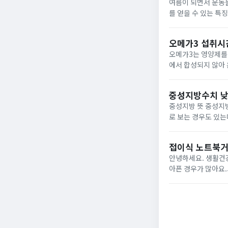
여름이 되면서 운동
를 얻을 수 있는 특
동 중 하나입니다. 이번 
본...
오메가3 섭취시
오메가3는 영양제를
에서 합성되지 않아 
겠습니다.※ 정보성 포스팅입니다. 오메가3? 오메가3는 체내에서 생
취해야 합...
중성지방수치 낮
중성지방 뜻 중성지방은 체내 지방 수치를 의미하며, 특히 혈관 건강에 영향을 미치는 요소입니다.중성지방은 체지방으
로 보는 경우도 있는
어 적정 수치를 유지해야 하는데요.저도 건강검진시 늘 중성
중성지방 뜻...
접이식 노트북거
안녕하세요. 생활건
아픈 경우가 많아요.
서 요즘 가장 많이 사용하는 접
디오 제품...