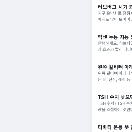
는 콩팥에 안좋은...
러브버그 시기 
지구 온난화로 점점
에서도 많이 보이며 
해 알아보겠습니다. 러브버그 러브버그는 두 마리가 짝을 지어 다니는 모습으로다소 혐오감이 드는 생김새입니다. 러브
버그는 1cm...
탁센 두통 치통
안녕하세요. 허브타
라 효과가 빨리 나
다.이번 포스팅에서는 탁센 
통, 근육...
왼쪽 갈비뼈 아래
왼쪽 갈비뼈 아래나 
는 폐, 신장, 췌장
잠시 불편함을 느끼지
통...
TSH 수치 낮
TSH 수치? TSH 수치는 갑상선 자극 호르몬 수치를 말합니다.하지만 갑상선 호르몬이 아닌 갑상선 호르몬 생성과 방출
량을 조절하는 것인
몬을 생성하도록 돕습
TSH 수...
타바타 운동 뜻