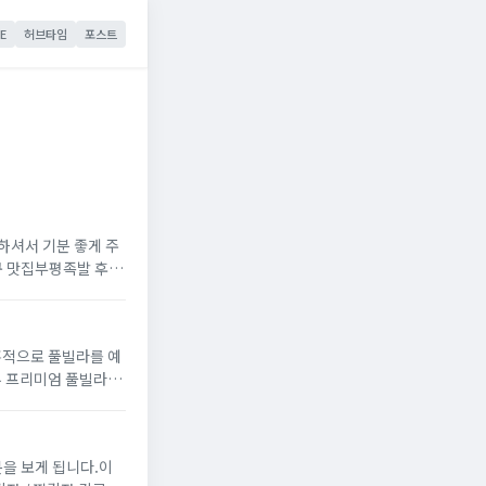
E
허브타임
포스트
하셔서 기분 좋게 주
구 맛집부평족발 후기
0 (격주 월요일 휴무) 주차장 : 건물 주차장에 주...
뷰 프리미엄 풀빌라인
루아라 체크인 : 오
을 보게 됩니다.이