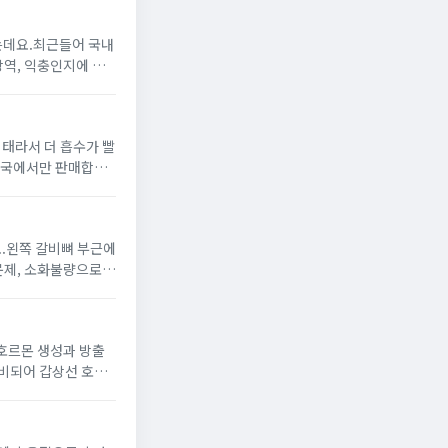
는데요.최근들어 국내
방역, 익충인지에 대
태라서 더 흡수가 빨
약국에서만 판매합니
요.왼쪽 갈비뼈 부근에
추문제, 소화불량으로
 갈비뼈 아래, 안쪽
분비되어 갑상선 호르
. 이번 포스팅에서는