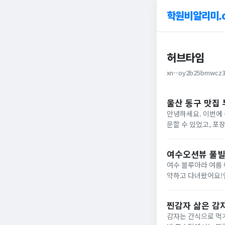
학원비알리미.
허브타임
xn--oy2b25bmwcz3
울산 동구 맛집
안녕하세요. 이번에 
문할 수 있었고, 포
여수오션뷰 풀빌
여수 블루아라 여름 여수오션뷰 풀빌라 최근에 날씨가 너무 더워지면서 물놀이가 하고싶어져서 즉흥적으로 풀빌라를 예
약하고 다녀왔어요!
블루아라를 소개해 드
후 3시 / 체크아...
찐감자 삶은 감
감자는 간식으로 먹