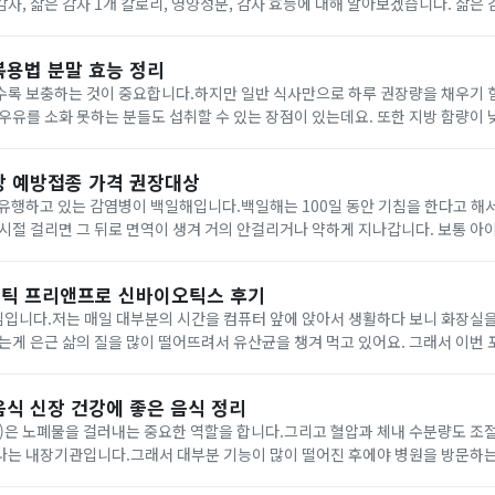
삶은 감자 1개 칼로리, 영양성분, 감자 효능에 대해 알아보겠습니다. 삶은 감자 / 찐감자 칼로리
50g 정도입니다.150g 삶은 감자(찐감자) 기준 120kcal입니다.껍질을 벗기지 
복용법 분말 효능 정리
수록 보충하는 것이 중요합니다.하지만 일반 식사만으로 하루 권장량을 채우기 
우유를 소화 못하는 분들도 섭취할 수 있는 장점이 있는데요. 또한 지방 함량이
습니다.이번 포스팅에서는 산양유 단백질 복용법, 분말, 효능에 대해 알아보겠습니다. 산
상 예방접종 가격 권장대상
 유행하고 있는 감염병이 백일해입니다.백일해는 100일 동안 기침을 한다고 해
시절 걸리면 그 뒤로 면역이 생겨 거의 안걸리거나 약하게 지나갑니다. 보통 아
도 아이를 키우는 성인도 주의해야 합니다.특히 소아 ~ 청소년 아이를 둔 부모
틱 프리앤프로 신바이오틱스 후기
입니다.저는 매일 대부분의 시간을 컴퓨터 앞에 앉아서 생활하다 보니 화장실을
는게 은근 삶의 질을 많이 떨어뜨려서 유산균을 챙겨 먹고 있어요. 그래서 이번
스틱에 대해 소개해 드리겠습니다.유산균스틱 제품을 어떤 것으로 선택할지 고
음식 신장 건강에 좋은 음식 정리
팥)은 노폐물을 걸러내는 중요한 역할을 합니다.그리고 혈압과 체내 수분량도 
나는 내장기관입니다.그래서 대부분 기능이 많이 떨어진 후에야 병원을 방문하는
의 기관으로 불리는 만큼 기능이 떨어지지 않도록 음식을 관리하는 것이 중요한