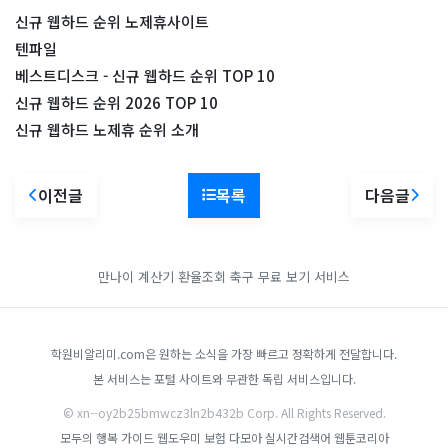
신규 웹하드 순위 노제휴사이트
텐파일
베스트디스크 - 신규 웹하드 순위 TOP 10
신규 웹하드 순위 2026 TOP 10
신규 웹하드 노제휴 순위 소개
이전글
목록
다음글
만나이 계산기
환율조회
축구 무료 보기 서비스
학원비알리미.com은 원하는 소식을 가장 빠르고 정확하게 전달합니다.
본 서비스는 포털 사이트와 무관한 독립 서비스입니다.
© xn--oy2b25bmwcz3ln2b432b Corp. All Rights Reserved.
모두의 행복 가이드
웹도우미
보험 다모아
실시간검색어
웹툰코리아