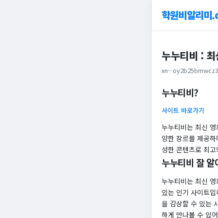
학원비알리미.
누누티비 : 
xn--oy2b25bmwcz3
누누티비?
사이트 바로가기
누누티비는 최신 영화
양한 장르를 제공하
성한 콘텐츠로 최고
누누티비 잘 알
누누티비는 최신 영
있는 인기 사이트입니
을 감상할 수 있는
하게 만나볼 수 있