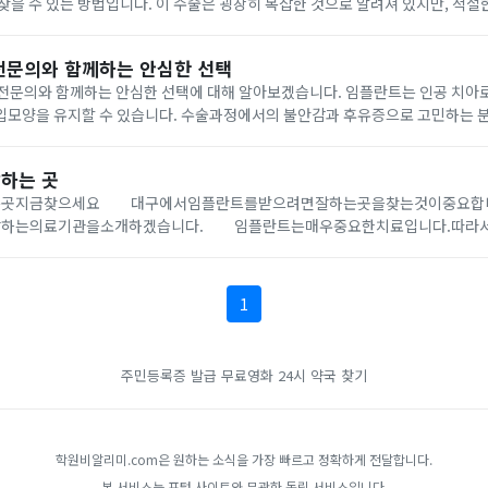
찾을 수 있는 방법입니다. 이 수술은 굉장히 복잡한 것으로 알려져 있지만, 적
 스무스하게 시술을 받을 수 있습니다. 임플란트 수술의 필요성 임플란트
전문의와 함께하는 안심한 선택
의와 함께하는 안심한 선택에 대해 알아보겠습니다. 임플란트는 인공 치아로
입모양을 유지할 수 있습니다. 수술과정에서의 불안감과 후유증으로 고민하는 분
의 도움을 받으면 안정적인 선택이 가능합니다. 수원 임플란트 전문의와 함께
...
하는 곳
는곳지금찾으세요 대구에서임플란트를받으려면잘하는곳을찾는것이중요합
잘하는의료기관을소개하겠습니다. 임플란트는매우중요한치료입니다.따라
이잘하는곳인지확인하는것이필수적입니다. 대구에서는수많은의료기관에
서도특히잘하는곳을찾는것이중요합니다. 앞으로소개하는의료기관들은...
1
주민등록증 발급
무료영화
24시 약국 찾기
학원비알리미.com은 원하는 소식을 가장 빠르고 정확하게 전달합니다.
본 서비스는 포털 사이트와 무관한 독립 서비스입니다.