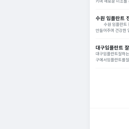
키며 새로운 미소를 
환자의 협조를 통해
은 후 가상치아를...
수원 임플란트 
수원 임플란트 전문
만들어주며 건강한 
때, 특화된 전문의
최신 치과 기술을 활용
대구임플란트 잘
대구임플란트잘하
구에서임플란트를
받으려는의료기관
고있습니다.그중에