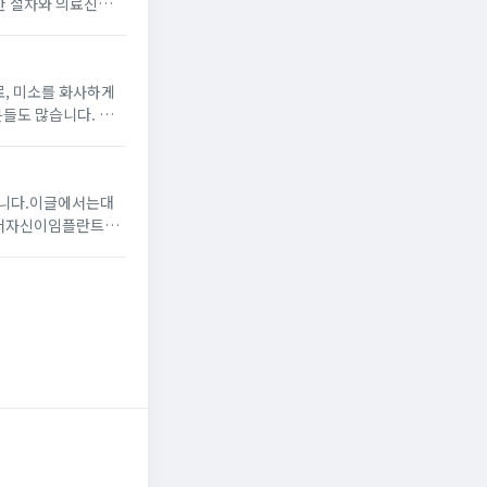
절한 절차와 의료진과
 수술은 치아를 뽑
, 미소를 화사하게
들도 많습니다. 이
하는 안심한 선택은
니다.이글에서는대
서자신이임플란트를
서임플란트를시술하