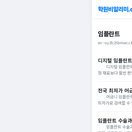
학원비알리미.
임플란트
xn--oy2b25bmwcz3
디지털 임플란트
디지털 임플란트는 
정 재료보다 훨씬 편
용하여 제작됩니다.
이 기술은 고정...
전국 최저가 어
어금니 임플란트의 
최저가로 검색할 수
다. 이제는 더 이상
제공하며, 치과는...
임플란트 수술과
임플란트 수술과정에