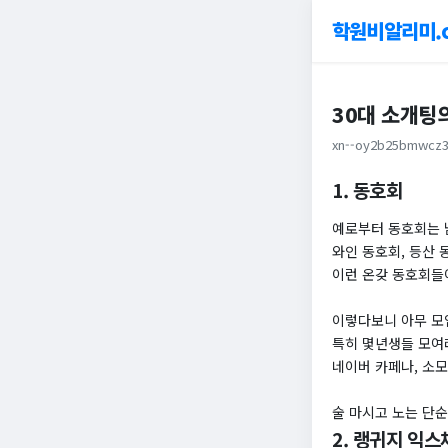
학원비알리미.
30대 소개팅
xn--oy2b25bmwcz3
1. 동호회
예로부터 동호회는 
와인 동호회, 등산 
이런 온갖 동호회들
이렇다보니 아무 모
특히 몇년생들 모여
네이버 카페나, 소
술 마시고 노는 단순
2. 랭귀지 익스