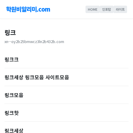
학원비알리미.com
HOME
인포탑
라이프
링크
xn--oy2b25bmwcz3ln2b432b.com
링크크
링크세상 링크모음 사이트모음
링크모음
링크핫
링크세상