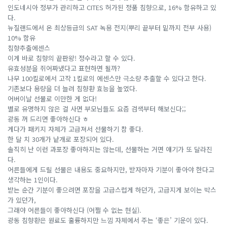
인도네시아 정부가 관리하고 CITES 허가된 정품 침향으로, 16% 함유하고 있
다.
뉴질랜드에서 온 최상등급의 SAT 녹용 전지(뿌리 끝부터 밑까지 전부 사용)
10% 함유
침향추출에센스
이게 바로 침향의 끝판왕! 정수라고 할 수 있다.
유효성분을 쥐어짜냈다고 표현하면 될까?
나무 100킬로에서 고작 1킬로의 에센스만 극소량 추출할 수 있다고 한다.
기존보다 용량을 더 늘려 침향환 효능을 높였다.
어버이날 선물로 이만한 게 없다!
별로 유명하지 않은 걸 사면 부모님들도 요즘 검색부터 해보신다;;
광동 꺼 드리면 좋아하신다 ㅎ
게다가 패키지 자체가 고급져서 선물하기 참 좋다.
한 달 치 30개가 낱개로 포장되어 있다.
솔직히 난 이런 과포장 좋아하지는 않는데, 선물하는 거면 얘기가 또 달라진
다.
어른들에게 드릴 선물은 내용도 중요하지만, 받자마자 기분이 좋아야 한다고
생각하는 1인이다.
받는 순간 기분이 좋으려면 포장을 고급스럽게 하던가, 고급지게 보이는 박스
가 있던가,
그래야 어른들이 좋아하신다 (어쩔 수 없는 현실).
광동 침향환은 원료도 훌륭하지만 느낌 자체에서 주는 ‘좋은’ 기운이 있다.