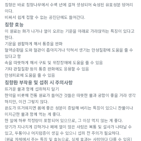
침향은 바로 침향나무에서 수백 년에 걸쳐 생성되어 숙성된 유효성분 덩어리
이다.
비싸서 쉽게 접할 수 없는 공진단에도 들어간다.
침향 효능
이 원료는 화가 나거나 열이 오르는 기운을 아래로 가라앉히는 특징이 있다고
한다.
기운을 원활하게 해서 통증을 완화
혈액순환을 도와 혈관이 좁아지거나 막혀서 생기는 만성질환에 도움을 줄 수
있다고 함
속을 따뜻하게 해서 구토 및 위장장애에 도움을 줄 수 있음
기타 관절질환 등의 통증 완화에도 응용할 수 있음
만성피로에 도움을 줄 수 있음
침향환 부작용 및 섭취 시 주의사항
뜨거운 물과 함께 섭취하지 말기
한약을 비롯해 전통 원료가 들어간 것들은 따뜻한 물과 궁합이 좋을 거라 생각
하지만, 이건 그렇지 않다.
온도가 뜨거워지면 몸에 좋은 성분이 증발해 버리는 특징이 있으니 찬물이나
미지근한 물과 함께 먹는 게 좋다.
한 알에 하루 적정량이 포함되어 있으므로, 그 이상 먹지 않는 게 좋다.
양기가 지나치게 강하거나 폐에 열이 많은 사람은 복통 및 설사가 나타날 수
있고, 두통이나 어지럼증이 생길 수 있으니 섭취 전 주의가 필요하다.
(원료 자체에서 주는 특징 및 효능으로, 실제 효과는 사람마다 다를 수 있음)