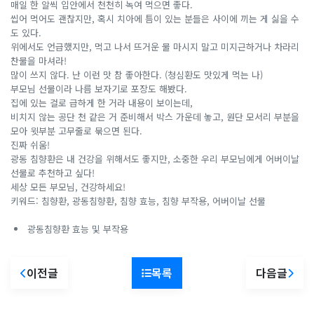
매일 한 알씩 입안에서 천천히 녹여 먹으면 좋다.
씹어 먹어도 괜찮지만, 혹시 치아에 틈이 있는 분들은 사이에 끼는 게 싫을 수
도 있다.
위에서도 언급했지만, 먹고 나서 뜨거운 물 마시지 말고 미지근하거나 차라리
찬물을 마셔라!
많이 쓰지 않다. 난 이런 맛 참 좋아한다. (청심환도 맛있게 먹는 나)
부모님 선물이라 나름 보자기로 포장도 해봤다.
집에 있는 걸로 급하게 한 거라 내용이 보이는데,
비치지 않는 공단 천 같은 거 준비해서 박스 가운데 놓고, 원단 모서리 부분을
모아 윗부분 고무줄로 묶으면 된다.
진짜 쉬움!
광동 침향환은 내 건강을 위해서도 좋지만, 소중한 우리 부모님에게 어버이날
선물로 추천하고 싶다!
세상 모든 부모님, 건강하세요!
키워드: 침향환, 광동침향환, 침향 효능, 침향 부작용, 어버이날 선물
광동침향환 효능 및 부작용
이전글
목록
다음글