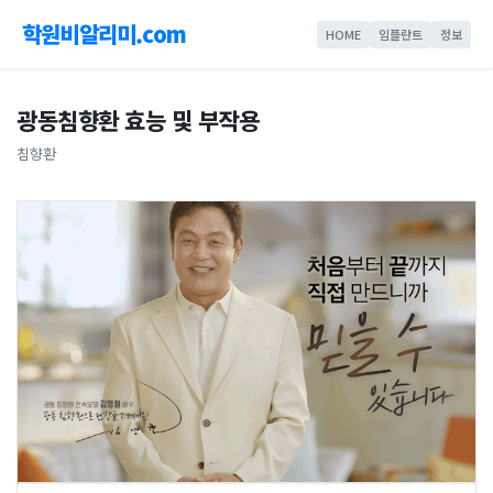
학원비알리미.com
HOME
임플란트
정보
광동침향환 효능 및 부작용
침향환