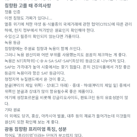
침향환 고를 때 주의사항
정품 인증
이젠 침향도 가짜가 있다니...
멸종 위기에 처한 야생 동·식물종의 국제거래에 관한 협약(CITES)에 따른 관리
하에, 현지 정부에서 허가받은 원료인지 확인해야 한다.
수입신고 필증이 확인되지 않는다면 가품이다.
녹용 등급
침향환에는 주원료 침향과 녹용이 함께 쓰인다.
그러니 녹용 원산지와 어떤 부위를 사용했는지도 꼼꼼히 체크하는 게 좋다.
녹용은 NT(최하위)-C-B-A-SA-SAT-SAP(최상위) 등급으로 나누어져 있다.
SAP는 가격대가 높아 시중에서는 찾기 힘들다. 흔히 건강식품에서 가장 좋은
등급의 녹용이라 함은 SAT 등급이다.
청정지역 뉴질랜드에서 온 것이 좋고,
분골(뿌리의 제일 위쪽) - 상대(그 아래) - 중대 - 하대(뿌리의 제일 밑) 중에서
위쪽인 분골과 상대가 많이 함유될수록 좋은 제품이다.
여기에 성장호르몬을 비롯해 강글리오사이드, 판토크린 등의 유효성분이 많
다.
기타 원료
이 외에도 당귀, 홍삼, 아카시아 벌꿀, 대추 등의 재료가 들어가는데 이것들의
원산지 또한 확인해 보는 게 좋다.
광동 침향환 프리미엄 특징, 성분
적어도 ‘프리미엄’이라는 단어가 부끄럽지 않다.