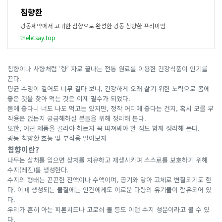
침향환
광동제약에서 고귀한 침향으로 완성한 광동 침향환 프리미엄
theletsay.top
침향이나 사향처럼 ‘향’ 자로 끝나는 전통 원료를 이용한 건강식품이 인기를
끈다.
평균 수명이 길어도 너무 길다 보니, 건강하게 오래 살기 위한 노력으로 몸에
좋은 것을 찾아 먹는 것은 이제 필수가 되었다.
몸에 좋다니 너도 나도 먹고는 있지만, 정작 어디에 좋다는 건지, 혹시 모를 부
작용은 없는지 궁금해하실 분들을 위해 정리해 본다.
또한, 어떤 제품을 골라야 하는지 꼭 따져봐야 할 점도 함께 정리해 둔다.
광동 침향환 효능 및 부작용 알아보자
침향이란?
나무는 상처를 입으면 상처를 치유하고 재생시키며 스스로를 보호하기 위해
수지(레진)를 생성한다.
수지의 형태는 끈끈한 진액이나 수액이며, 공기와 닿아 고체로 변질되기도 한
다. 이때 생성되는 물질에는 인간에게도 이로운 다량의 유기물이 함유되어 있
다.
우리가 흔히 아는 피톤치드나 고로쇠 물 등도 이런 수지 성분이라고 볼 수 있
다.