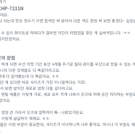
의하기
HP-7211N
데요.
 되는데 항상 정수기 쓰면 흰색만 써 왔어서 다른 색도 한번 써 보면 좋겠다~ 싶었는
 수 없이 화이트로 하려다가 결국엔 약간의 타협점을 찾은 게 실버색입니다. ㅋㅋ
설치받았어요.
탈의 장점
 하게 되면 우선 약정 기간 동안 4개월 주기로 필터 관리를 무상으로 받을 수 있는 
니라 다른 업체들도 다 똑같더라고요.
, 현대 다 알아봤는데 다 똑같아요. ㅎㅎ
던 게 있다면 바로 사이즈가 가장 미니멀하다는 거죠!
서 보면 얇지만 세로로 엄청 다들 길더라고요.
 렌탈 제품은 이렇게 가로, 세로 모두 작게 나와서 싱크대 위에 공간 차지하는 부분
같아요.
 엄청 큰 거라서 싱크대 앞쪽까지 툭~ 나왔었거든요.
 이렇게 널널하지 뭐에요. ㅎㅎ
들은 이런 부분이 중요한데, 사이즈가 넉넉하니까 너무 좋아요. 역시나 이 부분도 제
.