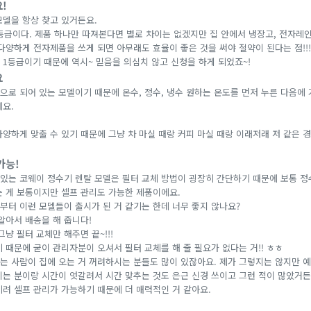
!
모델을 항상 찾고 있거든요.
등급이다. 제품 하나만 따져본다면 별로 차이는 없겠지만 집 안에서 냉장고, 전자레인
다양하게 전자제품을 쓰게 되면 아무래도 효율이 좋은 것을 써야 절약이 된다는 점!!!
 1등급이기 때문에 역시~ 믿음을 의심치 않고 신청을 하게 되었죠~!
요
으로 되어 있는 모델이기 때문에 온수, 정수, 냉수 원하는 온도를 먼저 누른 다음에 
예요.
양하게 맞출 수 있기 때문에 그냥 차 마실 때랑 커피 마실 때랑 이래저래 저 같은 경
가능!
고 있는 코웨이 정수기 렌탈 모델은 필터 교체 방법이 굉장히 간단하기 때문에 보통 
는 게 보통이지만 셀프 관리도 가능한 제품이에요.
부터 이런 모델들이 출시가 된 거 같기는 한데 너무 좋지 않나요?
알아서 배송을 해 줍니다!
그냥 필터 교체만 해주면 끝~!!!
 때문에 굳이 관리자분이 오셔서 필터 교체를 해 줄 필요가 없다는 거!! ㅎㅎ
는 사람이 집에 오는 거 꺼려하시는 분들도 많이 있잖아요. 제가 그렇지는 않지만 예
시는 분이랑 시간이 엇갈려서 시간 맞추는 것도 은근 신경 쓰이고 그런 적이 많았거든
히려 셀프 관리가 가능하기 때문에 더 매력적인 거 같아요.