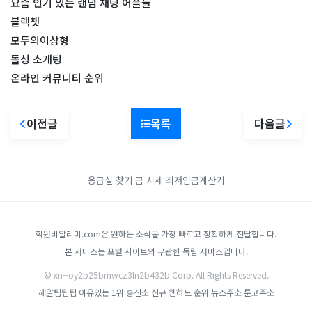
요즘 인기 있는 랜덤 채팅 어플들
블랙챗
모두의이상형
돌싱 소개팅
온라인 커뮤니티 순위
이전글
목록
다음글
응급실 찾기
금 시세
최저임금계산기
학원비알리미.com은 원하는 소식을 가장 빠르고 정확하게 전달합니다.
본 서비스는 포털 사이트와 무관한 독립 서비스입니다.
© xn--oy2b25bmwcz3ln2b432b Corp. All Rights Reserved.
깨알팁팁팁
이유있는 1위 흥신소
신규 웹하드 순위
뉴스주소
툰코주소