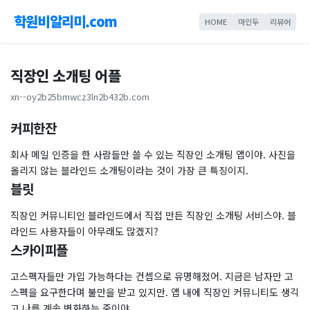
학원비알리미.com
HOME
마인두
리뷰어
직장인 소개팅 어플
xn--oy2b25bmwcz3ln2b432b.com
커피한잔
회사 메일 인증을 한 사람들만 쓸 수 있는 직장인 소개팅 앱이야. 사진을
올리지 않는 블라인드 소개팅이라는 것이 가장 큰 특징이지.
블릿
직장인 커뮤니티인 블라인드에서 직접 만든 직장인 소개팅 서비스야. 블
라인드 사용자들이 아무래도 많겠지?
스카이피플
고스펙자들만 가입 가능하다는 컨셉으로 유명해졌어. 지금은 남자만 고
스펙을 요구한다며 불만을 받고 있지만. 앱 내에 직장인 커뮤니티도 생긱
고 나름 계속 변화하는 중이야.