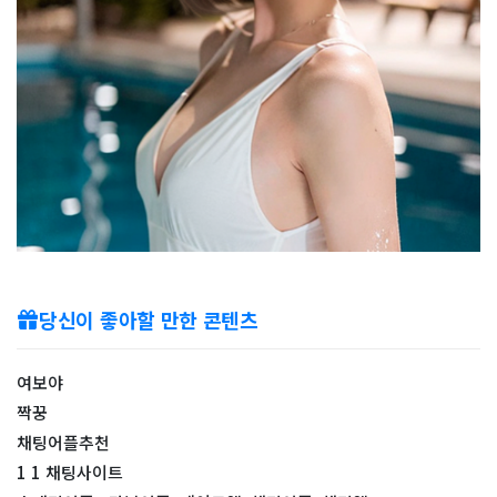
당신이 좋아할 만한 콘텐츠
여보야
짝꿍
채팅어플추천
1 1 채팅사이트