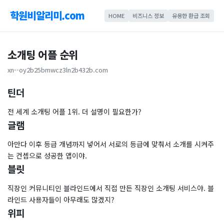
학원비알리미.com
HOME
비즈니스 정보
유용한 환급 조회
소개팅 어플 순위
xn--oy2b25bmwcz3ln2b432b.com
틴더
전 세계 소개팅 어플 1위. 더 설명이 필요한가?
글램
아만다 이후 등급 개념까지 넣어서 서로의 등급에 맞춰서 소개를 시켜주
는 컨셉으로 성공한 앱이야.
블릿
직장인 커뮤니티인 블라인드에서 직접 만든 직장인 소개팅 서비스야. 블
라인드 사용자들이 아무래도 많겠지?
위피