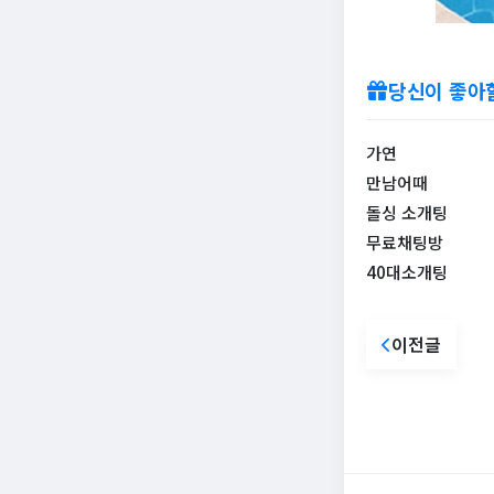
당신이 좋아
가연
만남어때
돌싱 소개팅
무료채팅방
40대소개팅
이전글