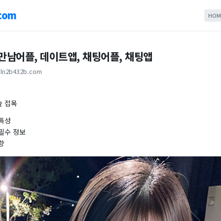
com
HOM
 만남어플, 데이트앱, 채팅어플, 채팅앱
ln2b432b.com
술 접목
특성
필수 정보
향