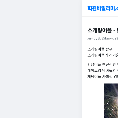
학원비알리미.
소개팅어플 -
xn--oy2b25bmwcz3
소개팅어플 탐구
소개팅어플의 신기
만남어플 혁신적인 
데이트앱 남녀들의 
채팅어플 사회적 영