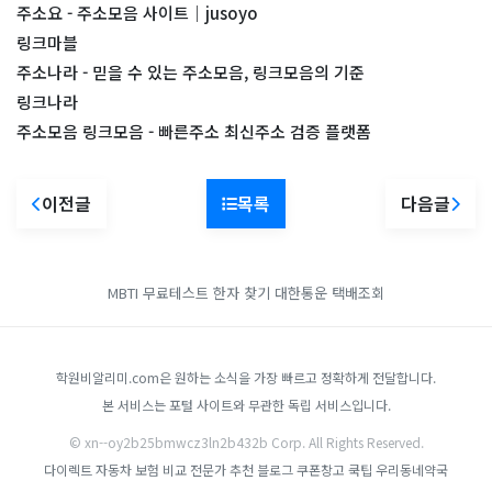
주소요 - 주소모음 사이트｜jusoyo
링크마블
주소나라 - 믿을 수 있는 주소모음, 링크모음의 기준
링크나라
주소모음 링크모음 - 빠른주소 최신주소 검증 플랫폼
이전글
목록
다음글
MBTI 무료테스트
한자 찾기
대한통운 택배조회
학원비알리미.com은 원하는 소식을 가장 빠르고 정확하게 전달합니다.
본 서비스는 포털 사이트와 무관한 독립 서비스입니다.
© xn--oy2b25bmwcz3ln2b432b Corp. All Rights Reserved.
다이렉트 자동차 보험 비교
전문가 추천 블로그
쿠폰창고
쿡팁
우리동네약국