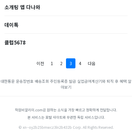
소개팅 앱 다나와
데이톡
클럽5678
이전
1
2
3
4
다음
대한통운 운송장번호 배송조회
주민등록증 발급
실업급여계산기와 퇴직 후 혜택 알
아보기
학원비알리미.com은 원하는 소식을 가장 빠르고 정확하게 전달합니다.
본 서비스는 포털 사이트와 무관한 독립 서비스입니다.
© xn--oy2b25bmwcz3ln2b432b Corp. All Rights Reserved.