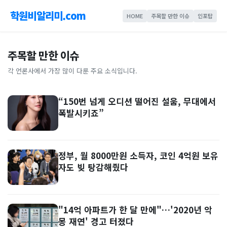
학원비알리미.com
HOME
주목할 만한 이슈
인포탑
주목할 만한 이슈
각 언론사에서 가장 많이 다룬 주요 소식입니다.
“150번 넘게 오디션 떨어진 설움, 무대에서
폭발시키죠”
정부, 월 8000만원 소득자, 코인 4억원 보유
자도 빚 탕감해줬다
"14억 아파트가 한 달 만에"…'2020년 악
몽 재연' 경고 터졌다