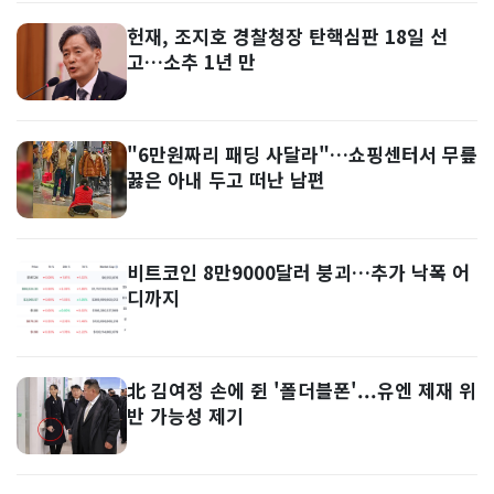
헌재, 조지호 경찰청장 탄핵심판 18일 선
고…소추 1년 만
"6만원짜리 패딩 사달라"…쇼핑센터서 무릎
꿇은 아내 두고 떠난 남편
비트코인 8만9000달러 붕괴…추가 낙폭 어
디까지
北 김여정 손에 쥔 '폴더블폰'...유엔 제재 위
반 가능성 제기