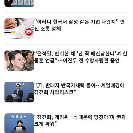
"이러니 한국서 삼성 같은 기업 나왔지" 반
전 조롱 정체
“윤석열, 만취한 채 ‘난 꼭 배신당한다’며 한
동훈 언급”···이진우 전 수방사령관 증언
"尹, 반대자 반국가세력 몰아…계엄배경에
김건희 사법리스크"
“김건희, 계엄뒤 ‘너 때문에 망쳤다’며 尹과
크게 싸워”