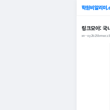
학원비알리미.
링크모아: 국
xn--oy2b25bmwcz3