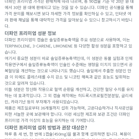
더파인 프리미엄 가격은 판매처에 따라 다르며, 총 90캡슐 기준 약 20만 원 대
에서 30만 원 대에 판매되고 있는 것을 알 수 있습니다. 더파인 공식몰을 통해
가격 문의를 해보시면 보다 자세한 가격 정보를 확인하실 수 있고, 인터넷 여
러 판매 채널을 통해 대략적인 가격을 알아보실 수 있으니 참고하시기 바랍니
다.
더파인 프리미엄 성분 정보
더파인 프리미엄의 캡슐은 솔잎증류농축액을 주요 성분으로 사용하며, 이는
TERPINOLENE, 3-CARENE, LIMONENE 등 다양한 활성 성분을 포함하고 있
습니다.
여기서 중요한 성분이 바로 솔잎증류농축액인데, 이 성분은 동물 실험과 인체
적용연구에서 솔잎증류농축액이 인슐린 수준에는 영향을 미치지 않으면서 공
복혈당을 개선하는 것으로 나타나기도 했습니다. 솔잎에서 추출한 성분인 만
큼 이 외에도 콜레스테롤 수치 감소 및 니코틴 해독과 같은 효능도 발휘하는
것으로 알려져 있습니다.
이들 성분은 항산화 작용으로 혈액 순환을 개선하고, 건강한 혈당 수치를 유지
하는 데 효과적입니다. 그 외 캡슐 제작에는 히드록시프로필전분분말, 글리세
린, 카라기난 등의 부자재가 사용되었습니다.
제품은 제조일로부터 36개월까지 섭취 가능하며, 고온다습하거나 직사광선을
피한 서늘한 곳에 보관해야 합니다. 이런 세심한 제조와 보관 조건은 더파인
프리미엄 가격 이상의 효능을 유지하는 데 기여합니다.
더파인 프리미엄 섭취 방법과 권장 대상은?
하루 총 세 번, 한 번에 1캡슐(450mg)을 물과 함께 섭취하면 됩니다. 복용이