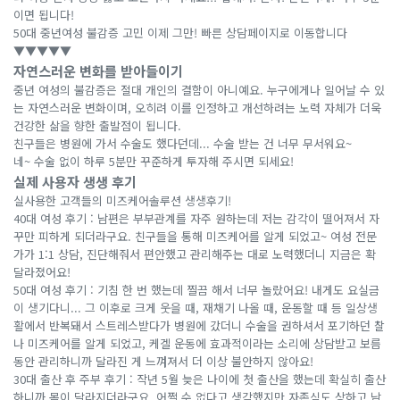
이면 됩니다!
50대 중년여성 불감증 고민 이제 그만! 빠른 상담페이지로 이동합니다
▼▼▼▼▼
자연스러운 변화를 받아들이기
중년 여성의 불감증은 절대 개인의 결함이 아니예요. 누구에게나 일어날 수 있
는 자연스러운 변화이며, 오히려 이를 인정하고 개선하려는 노력 자체가 더욱
건강한 삶을 향한 출발점이 됩니다.
친구들은 병원에 가서 수술도 했다던데... 수술 받는 건 너무 무서워요~
네~ 수술 없이 하루 5분만 꾸준하게 투자해 주시면 되세요!
실제 사용자 생생 후기
실사용한 고객들의 미즈케어솔루션 생생후기!
40대 여성 후기 : 남편은 부부관계를 자주 원하는데 저는 감각이 떨어져서 자
꾸만 피하게 되더라구요. 친구들을 통해 미즈케어를 알게 되었고~ 여성 전문
가가 1:1 상담, 진단해줘서 편안했고 관리해주는 대로 노력했더니 지금은 확
달라졌어요!
50대 여성 후기 : 기침 한 번 했는데 찔끔 해서 너무 놀랐어요! 내게도 요실금
이 생기다니... 그 이후로 크게 웃을 때, 재채기 나올 때, 운동할 때 등 일상생
활에서 반복돼서 스트레스받다가 병원에 갔더니 수술을 권하셔서 포기하던 찰
나 미즈케어를 알게 되었고, 케겔 운동에 효과적이라는 소리에 상담받고 보름
동안 관리하니까 달라진 게 느껴져서 더 이상 불안하지 않아요!
30대 출산 후 주부 후기 : 작년 5월 늦은 나이에 첫 출산을 했는데 확실히 출산
하니까 몸이 달라지더라구요. 어쩔 수 없다고 생각했지만 자존심도 상하고 남