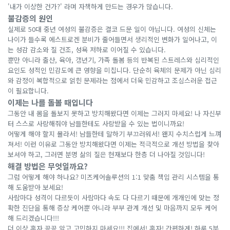
'내가 이상한 건가?' 라며 자책하게 만드는 경우가 많습니다.
불감증의 원인
실제로 50대 중년 여성의 불감증은 결코 드문 일이 아닙니다. 여성의 신체는
나이가 들수록 에스트로겐 분비가 줄어들면서 생리적인 변화가 일어나고, 이
는 성감 감소와 질 건조, 성욕 저하로 이어질 수 있습니다.
뿐만 아니라 출산, 육아, 갱년기, 가족 돌봄 등의 반복된 스트레스와 심리적인
요인도 성적인 민감도에 큰 영향을 미칩니다. 단순히 육체의 문제가 아닌 심리
와 감정이 복합적으로 얽힌 문제라는 점에서 더욱 민감하고 조심스러운 접근
이 필요합니다.
이제는 나를 돌볼 때입니다
그동안 내 몸을 돌보지 못하고 방치해왔다면 이제는 그러지 마세요! 나 자신부
터 스스로 사랑해줘야 남들한테도 사랑받을 수 있는 법이니까요!
어떻게 해야 할지 몰라서! 남들한테 말하기 부끄러워서! 왠지 수치스럽게 느껴
져서! 이런 이유로 그동안 방치해왔다면 이제는 적극적으로 개선 방법을 찾아
보셔야 하고, 그러면 분명 삶의 질은 현재보다 한층 더 나아질 것입니다!
해결 방법은 무엇일까요?
그럼 어떻게 해야 하나요? 미즈케어솔루션의 1:1 맞춤 책임 관리 시스템을 통
해 도움받아 보세요!
사람마다 성격이 다르듯이 사람마다 속도 다 다르기 때문에 개개인에 맞는 정
확한 진단을 통해 증상 케어뿐 아니라 부부 관계 개선 및 마음까지 모두 케어
해 드리겠습니다!!!
더 이상 혼자 끙끙 앓고 고민하지 마세요!!! 집에서! 혼자! 간편하게! 하루 5분