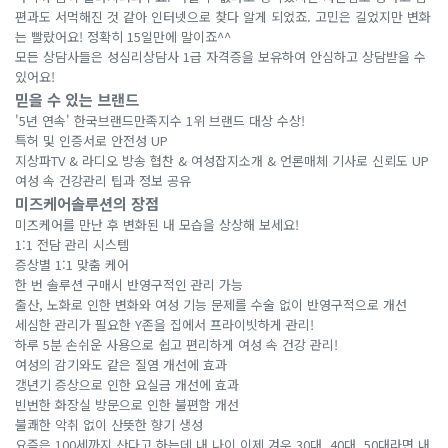
편과도 서먹해진 것 같아 인터넷으로 찾다 알게 되었죠. 고민은 길었지만 변화
는 빨랐어요! 정확히 15일만에 말이죠^^
모든 상담사들은 성심리상담사 1급 자격증을 보유하여 안심하고 상담받을 수
있어요!
믿을 수 있는 브랜드
'5년 연속' 한국브랜드만족지수 1위 브랜드 대상 수상!
특허 및 인증서로 안전성 UP
지상파TV & 라디오 방송 협찬 & 여성잡지소개 & 언론매체 기사로 신뢰도 UP
여성 속 건강관리 팁과 정보 공유
미즈케어솔루션의 장점
미즈케어를 만난 후 변화된 내 모습을 상상해 보세요!
1:1 전담 관리 시스템
증상별 1:1 맞춤 케어
한 번 솔루션 구매시 반영구적인 관리 가능
출산, 노화로 인한 변화와 여성 기능 문제를 수술 없이 반영구적으로 개선
세심한 관리가 필요한 Y존을 집에서 프라이빗하게 관리!
하루 5분 손쉬운 사용으로 쉽고 편리하게 여성 속 건강 관리!
여성의 감기와도 같은 질염 개선에 효과
갱년기 증상으로 인한 요실금 개선에 효과
빈번한 화장실 방문으로 인한 불편함 개선
불쾌한 악취 없이 산뜻한 향기 생성
요즘은 100세까지 산다고 하는데 내 나이 이제 겨우 30대, 40대, 50대라면 내