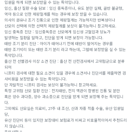
입원을 하게 되면 보상받을 수 있는 특약입니다.
임신, 출산 질환 수술 담보 : 임신 중독증이나, 유도 분만 실패, 골반 불균형,
역아 등으로 인한 제왕절개를 하는 경우에 보장 받을 수 있습니다.
의사의 권유나 조기 진통으로 인한 제왕절개는 가능하지만 반복성이나
산모의 선택에 의한 선택적 제왕절개를 보상이 불가능하니 참고하세요.
임신 중독증 진단 : 임신중독증은 산모에게 임신성 고혈압과 당뇨가
발생하는 질환을 말하고, 진단을 받게 되면 보장이 가능합니다.
태반 조기 분리 진단 : 아이가 태어나기 전에 태반이 떨어지는 경우를
태반 조기박리 또는 태반 조기 분리 라고 하는데, 그럴떼 보장받을 실 수 있는
특약입니다.
출산 전 선별검사 이상 소견 진단 : 출산 전 산전검사에서 고위험군으로 분류
되어
니프티 검사에 대한 필요 소견이 있을 경우에 소견서나 진단서를 제출하면 검
사비용을 보장받을 수 있는 특약입니다.
단 자발적인 니프티 검사는 보상이 불가능하니 참고하세요.
특정 고위험 산모 질환 진단 : 전치태반, 전치 맥관이 합병된 진통 및 분만
혹은 양수 과다증, 양수 과소증으로 진단을 받게 되면 보장해 주는 특약입니
다.
그외에도 산모실손 의료비, 27주 내 조산, 산과 자중 적출 수술, 유산 입원일
당,
유산 진단비 등이 있지만 보장대비 보험료가 비싸고 비효율적이어서 추천드리
지 않습니다.
주의사항 !!