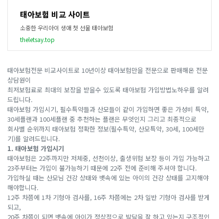
태아보험 비교 사이트
소중한 우리아이 생애 첫 선물 태아보험
theletsay.top
태아보험전문 비교사이트로 10년이상 태아보험만을 전문으로 판매해온 전문
상담원이
최저보험료로 최대의 보장을 받을수 있도록 태아보험 가입방법노하우를 알려
드립니다.
태아보험 가입시기, 필수특약들과 산모들이 같이 가입하면 좋은 가성비 특약,
30세플랜과 100세플랜 중 추천하는 플랜은 무엇인지 그리고 최종적으로
회사별 순위까지 태아보험 정확한 정보(필수특약, 산모특약, 30세, 100세만
기)를 알려드립니다.
1. 태아보험 가입시기
태아보험은 22주까지만 저체중, 선천이상, 출생위험 보장 등이 가입 가능하고
23주부터는 가입이 불가능하기 때문에 22주 전에 준비해 주셔야 합니다.
가입하실 때는 산모님 건강 상태와 뱃속에 있는 아이의 건강 상태를 고지해야
해야합니다.
12주 차쯤에 1차 기형아 검사를, 16주 차쯤에는 2차 일반 기형아 검사를 받게
되고,
20주 차쯤이 되면 뱃속에 아이가 정상적으로 발달을 잘 하고 있는지 구조적인