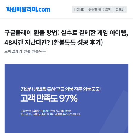
학원비알리미.com
HOME
유용한 환급 조회
인포탑
구글플레이 환불 방법: 실수로 결제한 게임 아이템,
48시간 지났다면? (환불톡톡 성공 후기)
모바일게임 환불 환불톡톡